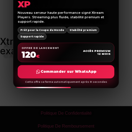
XP
Nouveau serveur haute performance signé Xtream
Players. Streaming plus fluide, stabilité premium et
support rapide.
Prêt pour la Coupe du Monde
Stabilité premium
Support rapide
Xtream players l'endroit
exact
OFFRE DE LANCEMENT
120
ACCÈS PREMIUM
12 MOIS
€
Commander sur WhatsApp
Cette offre se ferme automatiquement après 8 secondes
Politique De Confidentialité
Politique De Remboursement