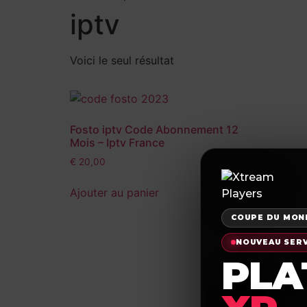
iptv
PAGE D’ACCUEIL
Abonnements
Voici le seul résultat
Fosto iptv Code Abonnement 12
Mois – Iptv France
€
20,00
Ajouter au panier
COUPE DU MOND
NOUVEAU SER
PLA