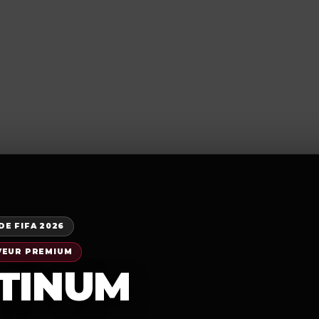
REVENDEURS
Téléchargement
TUTORIEL
B
E FIFA 2026
VEUR PREMIUM
TINUM