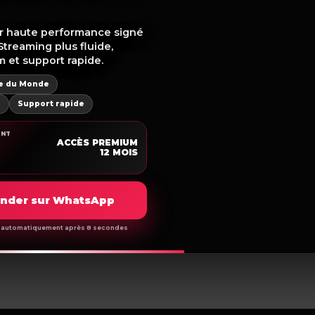
r haute performance signé
Streaming plus fluide,
m et support rapide.
pe du Monde
m
Support rapide
ENT
ACCÈS PREMIUM
12 MOIS
am players l'endroit exact
der sur WhatsApp
me automatiquement après 8 secondes