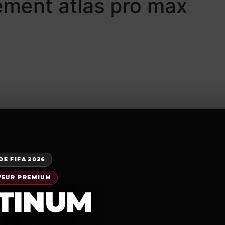
ment atlas pro max
REVENDEURS
Téléchargement
TUTORIEL
B
E FIFA 2026
VEUR PREMIUM
am players l'endroit exact
TINUM