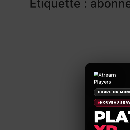
Étiquette :
abonne
PAGE D’ACCUEIL
Abonnements
COUPE DU MOND
NOUVEAU SER
Xtre
PLA