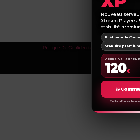
XP
Nouveau serveu
Xtream Players. 
stabilité premiu
Prêt pour la Cou
Stabilité premiu
Politique De Confidentialité
OFFRE DE LANCEM
120
€
Comman
Cette offre se fer