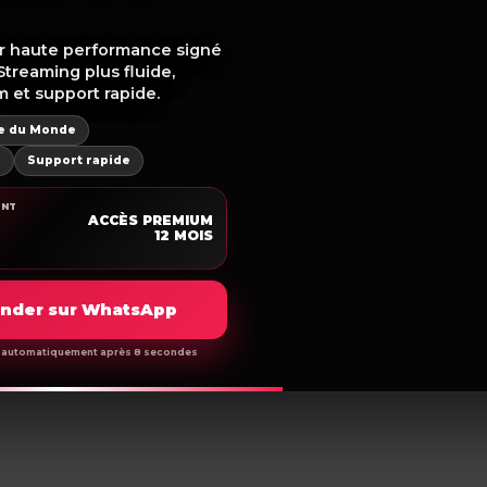
r haute performance signé
Streaming plus fluide,
m et support rapide.
pe du Monde
m
Support rapide
Politique De Remboursement
ENT
ACCÈS PREMIUM
12 MOIS
der sur WhatsApp
me automatiquement après 8 secondes