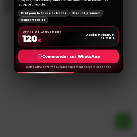
2020-2025
support rapide.
Prêt pour la Coupe du Monde
Stabilité premium
Support rapide
OFFRE DE LANCEMENT
120
ACCÈS PREMIUM
12 MOIS
€
Commander sur WhatsApp
Cette offre se ferme automatiquement après 8 secondes