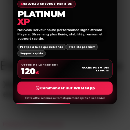
TUTORIEL
NOUVEAU SERVEUR PREMIUM
Tuto ATLAS PRO ONTV SUR ANDROID
PLATINUM
Tuto ATLAS PRO ONTV IOS Devices
XP
Tuto King365
tuto smarters iptv players
Nouveau serveur haute performance signé Xtream
Players. Streaming plus fluide, stabilité premium et
Tuto Fire stick de AMAZON
support rapide.
Blog
Prêt pour la Coupe du Monde
Stabilité premium
CONTACTEZ-NOUS
Support rapide
Étiquette :
iron tv max
OFFRE DE LANCEMENT
120
ACCÈS PREMIUM
12 MOIS
€
Xtream players l'endroit
Commander sur WhatsApp
exact
Cette offre se ferme automatiquement après 8 secondes
Politique De Confidentialité