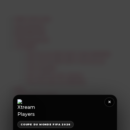
PAGE D’ACCUEIL
Abonnements
REVENDEURS
Téléchargement
TUTORIEL
Tuto ATLAS PRO ONTV SUR ANDROID
Tuto ATLAS PRO ONTV IOS Devices
Tuto King365
tuto smarters iptv players
Tuto Fire stick de AMAZON
Blog
CONTACTEZ-NOUS
×
PAGE D’ACCUEIL
Abonnements
REVENDEURS
Téléchargement
COUPE DU MONDE FIFA 2026