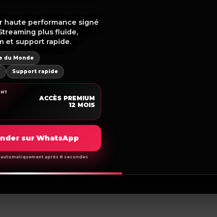
r haute performance signé
Streaming plus fluide,
am players l'endroit exact
m et support rapide.
pe du Monde
m
Support rapide
ENT
ACCÈS PREMIUM
12 MOIS
der sur WhatsApp
Politique De Remboursement
me automatiquement après 8 secondes