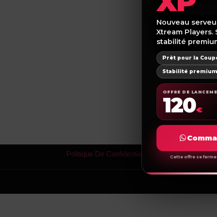
XP
Nouveau serveu
Xtream Players. 
Xtre
stabilité premiu
Prêt pour la Cou
Stabilité premiu
OFFRE DE LANCEM
120
€
Comman
Politique De Confidentialité
Cette offre se fer