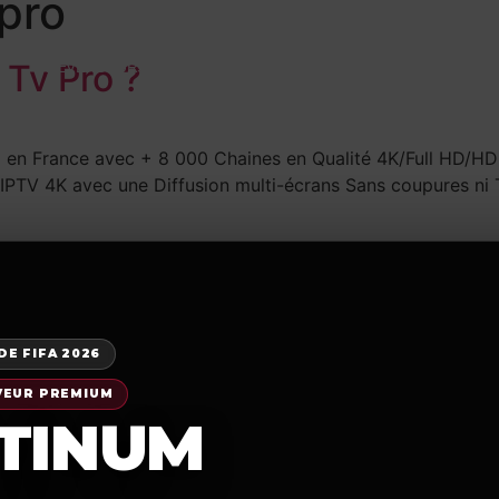
 pro
 Tv Pro ?
REVENDEURS
Téléchargement
TUTORIEL
B
n France avec + 8 000 Chaines en Qualité 4K/Full HD/HD et
PTV 4K avec une Diffusion multi-écrans Sans coupures ni T
E FIFA 2026
VEUR PREMIUM
TINUM