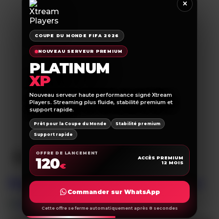
×
PAGE D’ACCUEIL
COUPE DU MONDE FIFA 2026
ABONNEMENTS
REVENDEURS
NOUVEAU SERVEUR PREMIUM
TÉLÉCHARGEMENT
PLATINUM
TUTORIEL
TUTO ATLAS
XP
PRO ONTV
SUR ANDROID
Nouveau serveur haute performance signé Xtream
TUTO ATLAS
Players. Streaming plus fluide, stabilité premium et
PRO ONTV
support rapide.
IOS DEVICES
Prêt pour la Coupe du Monde
Stabilité premium
TUTO
KING365
Support rapide
TUTO
SMARTERS
Étiquette :
king365 tv
OFFRE DE LANCEMENT
120
ACCÈS PREMIUM
IPTV PLAYERS
12 MOIS
€
TUTO FIRE
STICK DE
king365-tv-abonnement-iptv-4k-france
AMAZON
Commander sur WhatsApp
BLOG
CONTACTEZ-NOUS
Cette offre se ferme automatiquement après 8 secondes