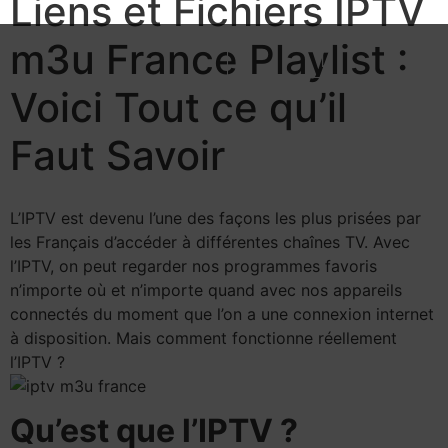
Liens et Fichiers IPTV
m3u France Playlist :
Voici Tout ce qu’il
Faut Savoir
L’IPTV est devenu l’une des façons les plus prisées par
les Français d’accéder à différentes chaînes TV. Avec
l’IPTV, on peut regarder nos programmes favoris
n’importe où et n’importe quand avec nos appareils
connectés du moment que l’on a une connexion internet
à disposition. Mais comment fonctionne réellement
l’IPTV ?
Qu’est que l’IPTV ?